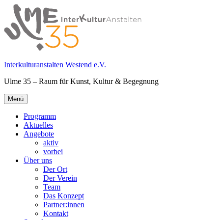
Springe
zum
Inhalt
Interkulturanstalten Westend e.V.
Ulme 35 – Raum für Kunst, Kultur & Begegnung
Primäres
Menü
Menü
Programm
Aktuelles
Angebote
aktiv
vorbei
Über uns
Der Ort
Der Verein
Team
Das Konzept
Partner:innen
Kontakt