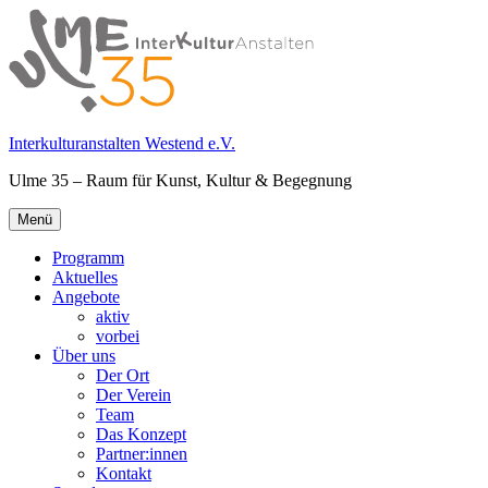
Springe
zum
Inhalt
Interkulturanstalten Westend e.V.
Ulme 35 – Raum für Kunst, Kultur & Begegnung
Primäres
Menü
Menü
Programm
Aktuelles
Angebote
aktiv
vorbei
Über uns
Der Ort
Der Verein
Team
Das Konzept
Partner:innen
Kontakt