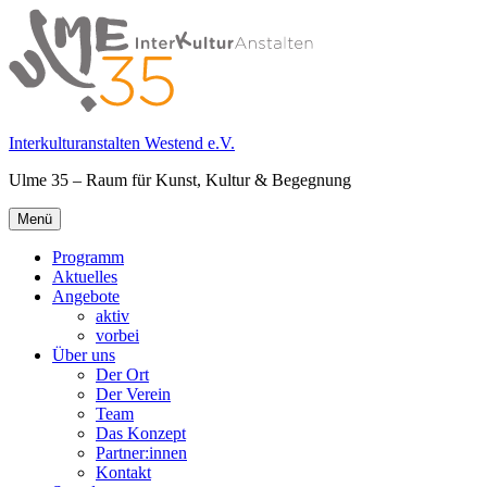
Springe
zum
Inhalt
Interkulturanstalten Westend e.V.
Ulme 35 – Raum für Kunst, Kultur & Begegnung
Primäres
Menü
Menü
Programm
Aktuelles
Angebote
aktiv
vorbei
Über uns
Der Ort
Der Verein
Team
Das Konzept
Partner:innen
Kontakt