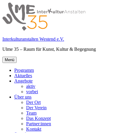
Springe
zum
Inhalt
Interkulturanstalten Westend e.V.
Ulme 35 – Raum für Kunst, Kultur & Begegnung
Primäres
Menü
Menü
Programm
Aktuelles
Angebote
aktiv
vorbei
Über uns
Der Ort
Der Verein
Team
Das Konzept
Partner:innen
Kontakt