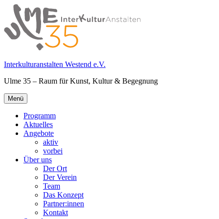
Springe
zum
Inhalt
Interkulturanstalten Westend e.V.
Ulme 35 – Raum für Kunst, Kultur & Begegnung
Primäres
Menü
Menü
Programm
Aktuelles
Angebote
aktiv
vorbei
Über uns
Der Ort
Der Verein
Team
Das Konzept
Partner:innen
Kontakt