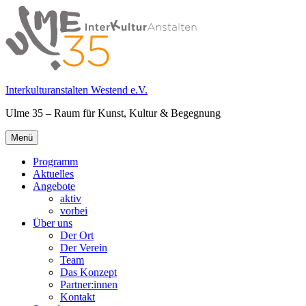
Springe
zum
Inhalt
Interkulturanstalten Westend e.V.
Ulme 35 – Raum für Kunst, Kultur & Begegnung
Primäres
Menü
Menü
Programm
Aktuelles
Angebote
aktiv
vorbei
Über uns
Der Ort
Der Verein
Team
Das Konzept
Partner:innen
Kontakt