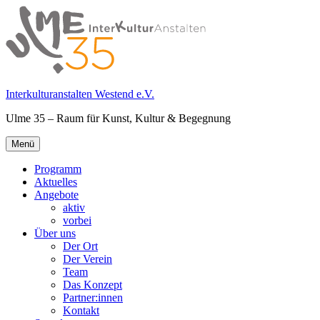
Springe
zum
Inhalt
Interkulturanstalten Westend e.V.
Ulme 35 – Raum für Kunst, Kultur & Begegnung
Primäres
Menü
Menü
Programm
Aktuelles
Angebote
aktiv
vorbei
Über uns
Der Ort
Der Verein
Team
Das Konzept
Partner:innen
Kontakt