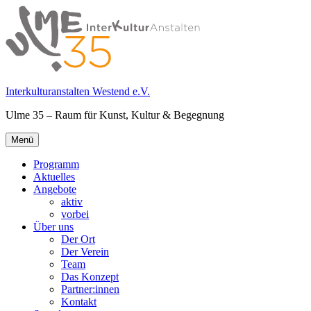
Springe
zum
Inhalt
Interkulturanstalten Westend e.V.
Ulme 35 – Raum für Kunst, Kultur & Begegnung
Primäres
Menü
Menü
Programm
Aktuelles
Angebote
aktiv
vorbei
Über uns
Der Ort
Der Verein
Team
Das Konzept
Partner:innen
Kontakt