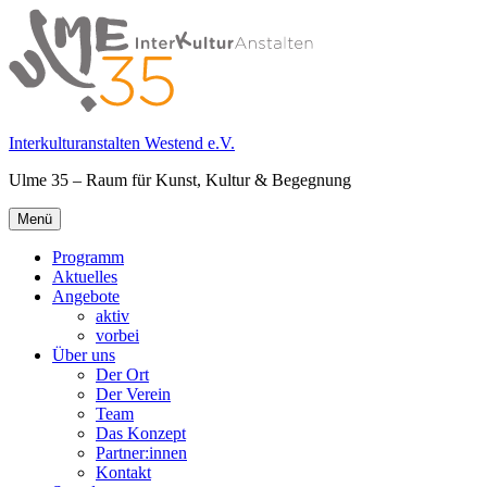
Springe
zum
Inhalt
Interkulturanstalten Westend e.V.
Ulme 35 – Raum für Kunst, Kultur & Begegnung
Primäres
Menü
Menü
Programm
Aktuelles
Angebote
aktiv
vorbei
Über uns
Der Ort
Der Verein
Team
Das Konzept
Partner:innen
Kontakt