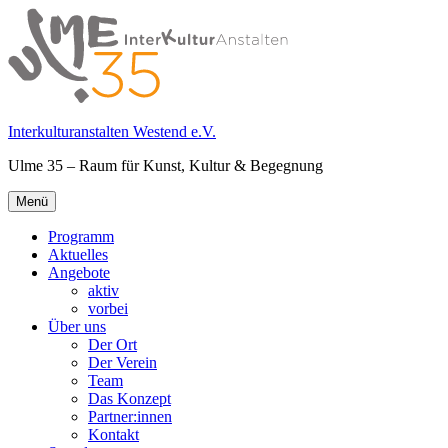
Springe
zum
Inhalt
Interkulturanstalten Westend e.V.
Ulme 35 – Raum für Kunst, Kultur & Begegnung
Primäres
Menü
Menü
Programm
Aktuelles
Angebote
aktiv
vorbei
Über uns
Der Ort
Der Verein
Team
Das Konzept
Partner:innen
Kontakt