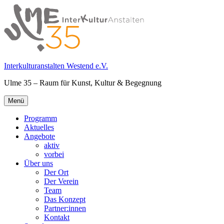
Springe
zum
Inhalt
Interkulturanstalten Westend e.V.
Ulme 35 – Raum für Kunst, Kultur & Begegnung
Primäres
Menü
Menü
Programm
Aktuelles
Angebote
aktiv
vorbei
Über uns
Der Ort
Der Verein
Team
Das Konzept
Partner:innen
Kontakt