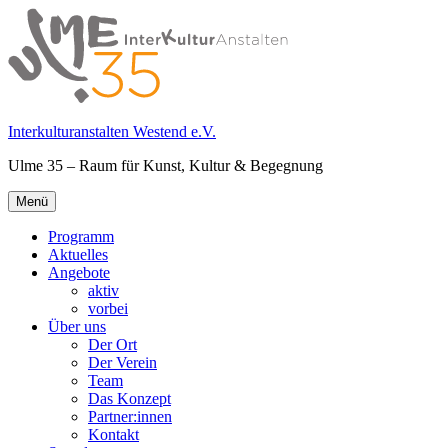
Springe
zum
Inhalt
Interkulturanstalten Westend e.V.
Ulme 35 – Raum für Kunst, Kultur & Begegnung
Primäres
Menü
Menü
Programm
Aktuelles
Angebote
aktiv
vorbei
Über uns
Der Ort
Der Verein
Team
Das Konzept
Partner:innen
Kontakt