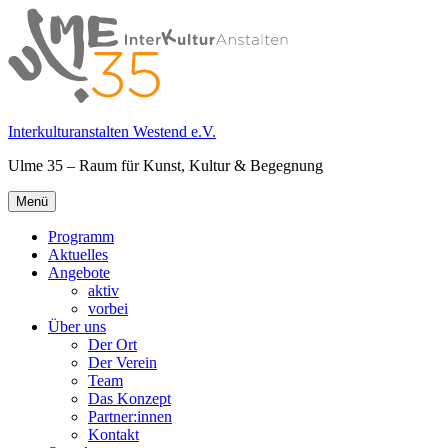
Springe
zum
Inhalt
Interkulturanstalten Westend e.V.
Ulme 35 – Raum für Kunst, Kultur & Begegnung
Primäres
Menü
Menü
Programm
Aktuelles
Angebote
aktiv
vorbei
Über uns
Der Ort
Der Verein
Team
Das Konzept
Partner:innen
Kontakt