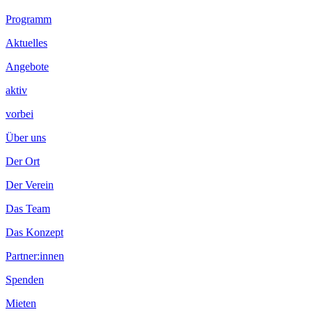
Footer
Programm
Inhalt
Aktuelles
Angebote
aktiv
vorbei
Über uns
Der Ort
Der Verein
Das Team
Das Konzept
Partner:innen
Spenden
Mieten