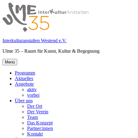
Springe
zum
Inhalt
Interkulturanstalten Westend e.V.
Ulme 35 – Raum für Kunst, Kultur & Begegnung
Primäres
Menü
Menü
Programm
Aktuelles
Angebote
aktiv
vorbei
Über uns
Der Ort
Der Verein
Team
Das Konzept
Partner:innen
Kontakt