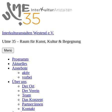
Springe
zum
Inhalt
Interkulturanstalten Westend e.V.
Ulme 35 – Raum für Kunst, Kultur & Begegnung
Primäres
Menü
Menü
Programm
Aktuelles
Angebote
aktiv
vorbei
Über uns
Der Ort
Der Verein
Team
Das Konzept
Partner:innen
Kontakt