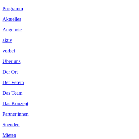
Footer
Programm
Inhalt
Aktuelles
Angebote
aktiv
vorbei
Über uns
Der Ort
Der Verein
Das Team
Das Konzept
Partner:innen
Spenden
Mieten