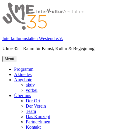
Springe
zum
Inhalt
Interkulturanstalten Westend e.V.
Ulme 35 – Raum für Kunst, Kultur & Begegnung
Primäres
Menü
Menü
Programm
Aktuelles
Angebote
aktiv
vorbei
Über uns
Der Ort
Der Verein
Team
Das Konzept
Partner:innen
Kontakt