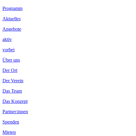
Footer
Programm
Inhalt
Aktuelles
Angebote
aktiv
vorbei
Über uns
Der Ort
Der Verein
Das Team
Das Konzept
Partner:innen
Spenden
Mieten