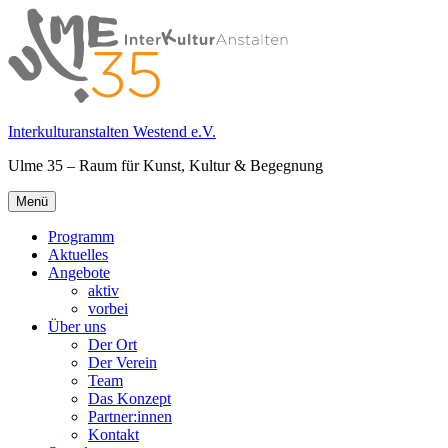
Springe
zum
Inhalt
Interkulturanstalten Westend e.V.
Ulme 35 – Raum für Kunst, Kultur & Begegnung
Primäres
Menü
Menü
Programm
Aktuelles
Angebote
aktiv
vorbei
Über uns
Der Ort
Der Verein
Team
Das Konzept
Partner:innen
Kontakt