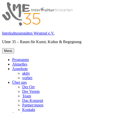
Springe
zum
Inhalt
Interkulturanstalten Westend e.V.
Ulme 35 – Raum für Kunst, Kultur & Begegnung
Primäres
Menü
Menü
Programm
Aktuelles
Angebote
aktiv
vorbei
Über uns
Der Ort
Der Verein
Team
Das Konzept
Partner:innen
Kontakt