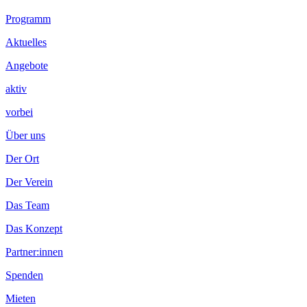
Footer
Programm
Inhalt
Aktuelles
Angebote
aktiv
vorbei
Über uns
Der Ort
Der Verein
Das Team
Das Konzept
Partner:innen
Spenden
Mieten