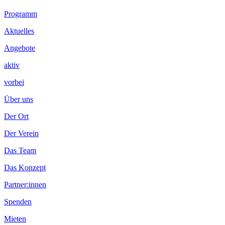
Footer
Programm
Inhalt
Aktuelles
Angebote
aktiv
vorbei
Über uns
Der Ort
Der Verein
Das Team
Das Konzept
Partner:innen
Spenden
Mieten