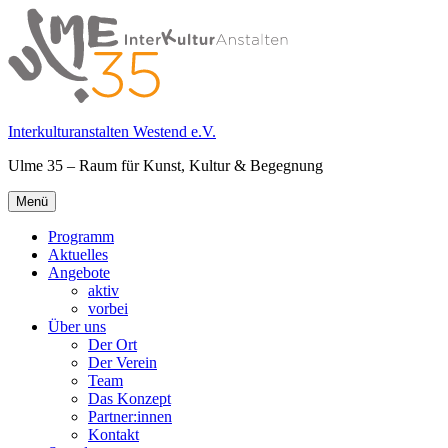
Springe
zum
Inhalt
Interkulturanstalten Westend e.V.
Ulme 35 – Raum für Kunst, Kultur & Begegnung
Primäres
Menü
Menü
Programm
Aktuelles
Angebote
aktiv
vorbei
Über uns
Der Ort
Der Verein
Team
Das Konzept
Partner:innen
Kontakt