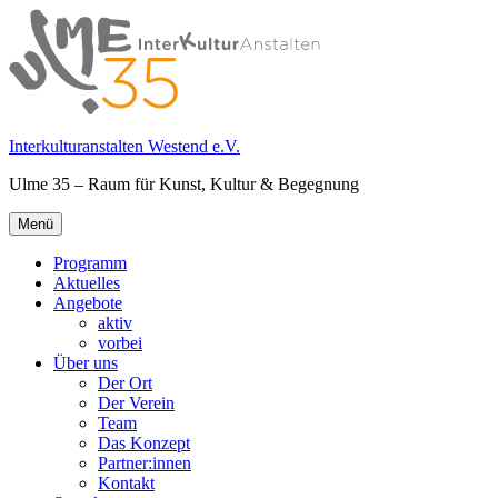
Springe
zum
Inhalt
Interkulturanstalten Westend e.V.
Ulme 35 – Raum für Kunst, Kultur & Begegnung
Primäres
Menü
Menü
Programm
Aktuelles
Angebote
aktiv
vorbei
Über uns
Der Ort
Der Verein
Team
Das Konzept
Partner:innen
Kontakt