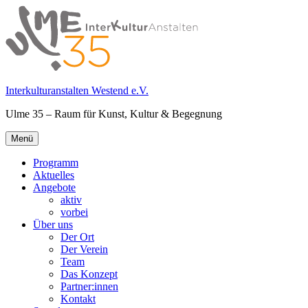
Springe
zum
Inhalt
Interkulturanstalten Westend e.V.
Ulme 35 – Raum für Kunst, Kultur & Begegnung
Primäres
Menü
Menü
Programm
Aktuelles
Angebote
aktiv
vorbei
Über uns
Der Ort
Der Verein
Team
Das Konzept
Partner:innen
Kontakt