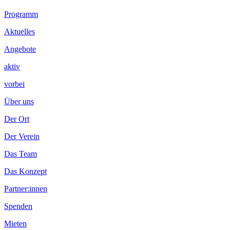
Footer
Programm
Inhalt
Aktuelles
Angebote
aktiv
vorbei
Über uns
Der Ort
Der Verein
Das Team
Das Konzept
Partner:innen
Spenden
Mieten