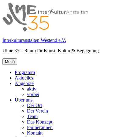
Springe
zum
Inhalt
Interkulturanstalten Westend e.V.
Ulme 35 – Raum für Kunst, Kultur & Begegnung
Primäres
Menü
Menü
Programm
Aktuelles
Angebote
aktiv
vorbei
Über uns
Der Ort
Der Verein
Team
Das Konzept
Partner:innen
Kontakt