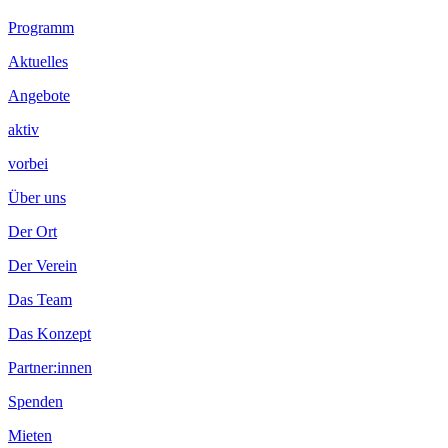
Footer
Programm
Inhalt
Aktuelles
Angebote
aktiv
vorbei
Über uns
Der Ort
Der Verein
Das Team
Das Konzept
Partner:innen
Spenden
Mieten