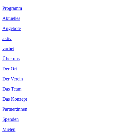
Footer
Programm
Inhalt
Aktuelles
Angebote
aktiv
vorbei
Über uns
Der Ort
Der Verein
Das Team
Das Konzept
Partner:innen
Spenden
Mieten