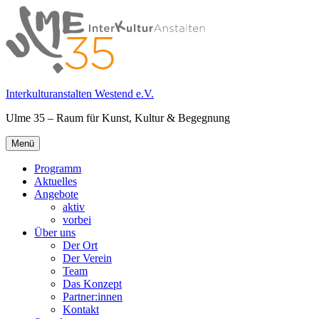
Springe
zum
Inhalt
Interkulturanstalten Westend e.V.
Ulme 35 – Raum für Kunst, Kultur & Begegnung
Primäres
Menü
Menü
Programm
Aktuelles
Angebote
aktiv
vorbei
Über uns
Der Ort
Der Verein
Team
Das Konzept
Partner:innen
Kontakt