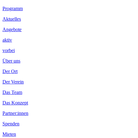
Footer
Programm
Inhalt
Aktuelles
Angebote
aktiv
vorbei
Über uns
Der Ort
Der Verein
Das Team
Das Konzept
Partner:innen
Spenden
Mieten