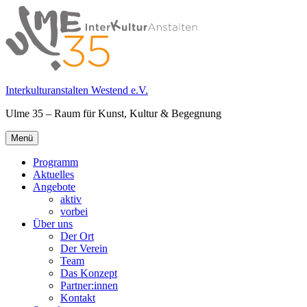
Springe
zum
Inhalt
Interkulturanstalten Westend e.V.
Ulme 35 – Raum für Kunst, Kultur & Begegnung
Primäres
Menü
Menü
Programm
Aktuelles
Angebote
aktiv
vorbei
Über uns
Der Ort
Der Verein
Team
Das Konzept
Partner:innen
Kontakt