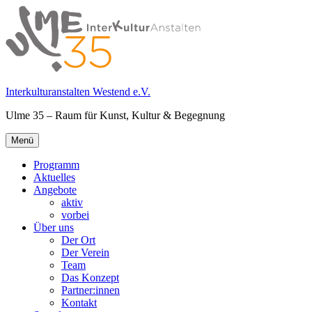
Springe
zum
Inhalt
Interkulturanstalten Westend e.V.
Ulme 35 – Raum für Kunst, Kultur & Begegnung
Primäres
Menü
Menü
Programm
Aktuelles
Angebote
aktiv
vorbei
Über uns
Der Ort
Der Verein
Team
Das Konzept
Partner:innen
Kontakt