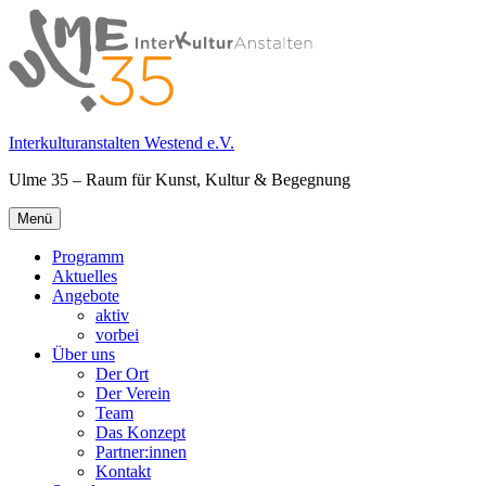
Springe
zum
Inhalt
Interkulturanstalten Westend e.V.
Ulme 35 – Raum für Kunst, Kultur & Begegnung
Primäres
Menü
Menü
Programm
Aktuelles
Angebote
aktiv
vorbei
Über uns
Der Ort
Der Verein
Team
Das Konzept
Partner:innen
Kontakt