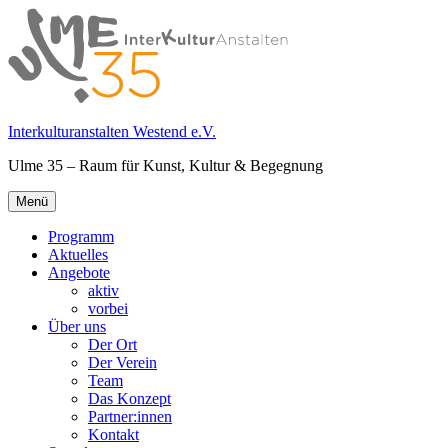
Springe
zum
Inhalt
Interkulturanstalten Westend e.V.
Ulme 35 – Raum für Kunst, Kultur & Begegnung
Primäres
Menü
Menü
Programm
Aktuelles
Angebote
aktiv
vorbei
Über uns
Der Ort
Der Verein
Team
Das Konzept
Partner:innen
Kontakt