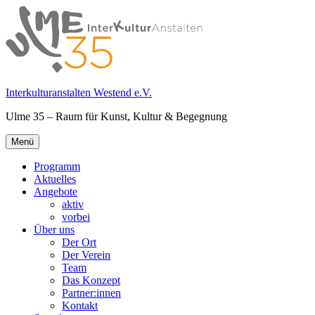
Springe
zum
Inhalt
Interkulturanstalten Westend e.V.
Ulme 35 – Raum für Kunst, Kultur & Begegnung
Primäres
Menü
Menü
Programm
Aktuelles
Angebote
aktiv
vorbei
Über uns
Der Ort
Der Verein
Team
Das Konzept
Partner:innen
Kontakt