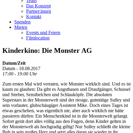
Team
Das Konzept
Partner:innen
Kontakt
Spenden
Mieten
Events und Feiern
Filmlocation
Kinderkino: Die Monster AG
Datum/Zeit
Datum - 18.08.2017
17:00 - 19:00 Uhr
Zum ersten Mal wird verraten, wie Monster wirklich sind. Und es ist
kaum zu glauben: Da gibt es Angsthasen und Draufgänger, Schussel
und Streber, Sensibelchen und Schlauköpfe. Die absoluten
Superstars in der Monsterwelt sind der riesige, gutmütige Sulley und
sein vorlauter, glubschäugiger Assistent Mike. Doch eines Tages ist
etwas geschehen, was eigentlich nie, aber auch wirklich nie hätte
passieren dürfen: Ein Menschenkind ist in die Monsterwelt gelangt.
Sofort gerät dort alles völlig aus den Fugen, denn Kinder gelten in
der Monsterwelt als hochgradig giftig! Nur Sulley schließt die kleine
Buh in sein großes Herz und setzt alles daran sie wieder in ihr