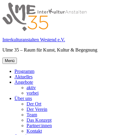
Springe
zum
Inhalt
Interkulturanstalten Westend e.V.
Ulme 35 – Raum für Kunst, Kultur & Begegnung
Primäres
Menü
Menü
Programm
Aktuelles
Angebote
aktiv
vorbei
Über uns
Der Ort
Der Verein
Team
Das Konzept
Partner:innen
Kontakt