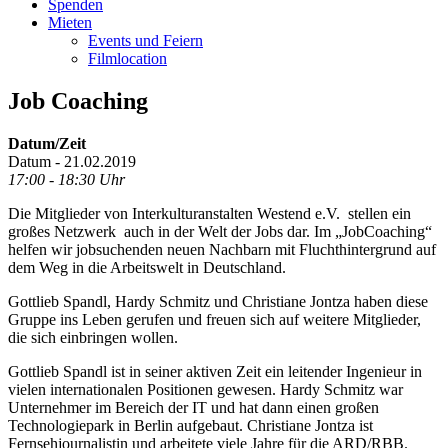
Spenden
Mieten
Events und Feiern
Filmlocation
Job Coaching
Datum/Zeit
Datum - 21.02.2019
17:00 - 18:30 Uhr
Die Mitglieder von Interkulturanstalten Westend e.V. stellen ein
großes Netzwerk auch in der Welt der Jobs dar. Im „JobCoaching“
helfen wir jobsuchenden neuen Nachbarn mit Fluchthintergrund auf
dem Weg in die Arbeitswelt in Deutschland.
Gottlieb Spandl, Hardy Schmitz und Christiane Jontza haben diese
Gruppe ins Leben gerufen und freuen sich auf weitere Mitglieder,
die sich einbringen wollen.
Gottlieb Spandl ist in seiner aktiven Zeit ein leitender Ingenieur in
vielen internationalen Positionen gewesen. Hardy Schmitz war
Unternehmer im Bereich der IT und hat dann einen großen
Technologiepark in Berlin aufgebaut. Christiane Jontza ist
Fernsehjournalistin und arbeitete viele Jahre für die ARD/RBB.