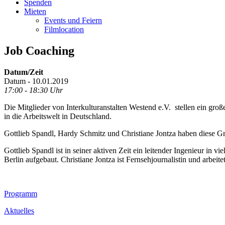
Spenden
Mieten
Events und Feiern
Filmlocation
Job Coaching
Datum/Zeit
Datum - 10.01.2019
17:00 - 18:30 Uhr
Die Mitglieder von Interkulturanstalten Westend e.V. stellen ein g
in die Arbeitswelt in Deutschland.
Gottlieb Spandl, Hardy Schmitz und Christiane Jontza haben diese Gru
Gottlieb Spandl ist in seiner aktiven Zeit ein leitender Ingenieur i
Berlin aufgebaut. Christiane Jontza ist Fernsehjournalistin und arbei
Footer
Programm
Inhalt
Aktuelles