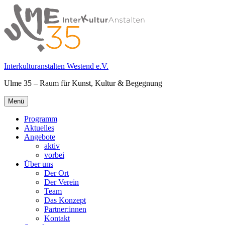
Springe
zum
Inhalt
Interkulturanstalten Westend e.V.
Ulme 35 – Raum für Kunst, Kultur & Begegnung
Primäres
Menü
Menü
Programm
Aktuelles
Angebote
aktiv
vorbei
Über uns
Der Ort
Der Verein
Team
Das Konzept
Partner:innen
Kontakt