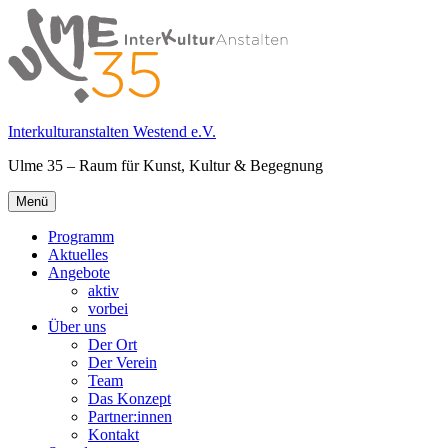
Springe
zum
Inhalt
Interkulturanstalten Westend e.V.
Ulme 35 – Raum für Kunst, Kultur & Begegnung
Primäres
Menü
Menü
Programm
Aktuelles
Angebote
aktiv
vorbei
Über uns
Der Ort
Der Verein
Team
Das Konzept
Partner:innen
Kontakt