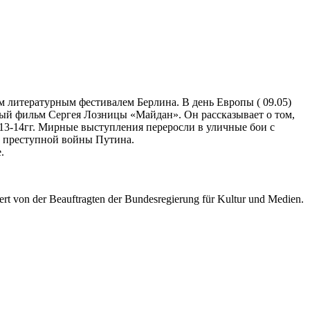
м литературным фестивалем Берлина. В день Европы ( 09.05)
ный фильм Сергея Лозницы «Майдан». Он рассказывает о том,
013-14гг. Мирные выступления переросли в уличные бои с
а преступной войны Путина.
.
rt von der Beauftragten der Bundesregierung für Kultur und Medien.