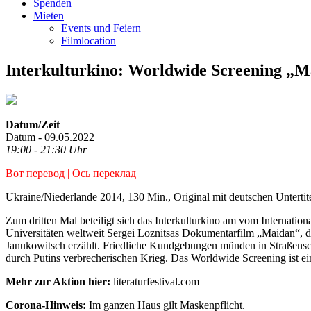
Spenden
Mieten
Events und Feiern
Filmlocation
Interkulturkino: Worldwide Screening „M
Datum/Zeit
Datum - 09.05.2022
19:00 - 21:30 Uhr
Вот перевод | Ось переклад
Ukraine/Niederlande 2014, 130 Min., Original mit deutschen Untertit
Zum dritten Mal beteiligt sich das Interkulturkino am vom Internatio
Universitäten weltweit Sergei Loznitsas Dokumentarfilm „Maidan“, d
Janukowitsch erzählt. Friedliche Kundgebungen münden in Straßenschl
durch Putins verbrecherischen Krieg. Das Worldwide Screening ist ein
Mehr zur Aktion hier:
literaturfestival.com
Corona-Hinweis:
Im ganzen Haus gilt Maskenpflicht.