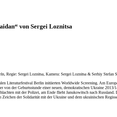
aidan“ von Sergei Loznitsa
eln, Regie: Sergei Loznitsa, Kamera: Sergei Loznitsa & Serhiy Stefan 
nalen Literaturfestival Berlin initiierten Worldwide Screening. Am Eur
er von der Geburtsstunde einer neuen, demokratischen Ukraine 2013/14
achten mit der Polizei, am Ende flieht Janukowitsch nach Russland. D
 Zeichen der Solidarität mit der Ukraine und dem ukrainischen Regisseur