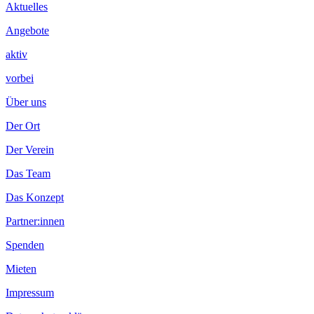
Inhalt
Aktuelles
Angebote
aktiv
vorbei
Über uns
Der Ort
Der Verein
Das Team
Das Konzept
Partner:innen
Spenden
Mieten
Impressum