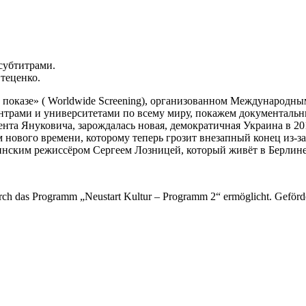
субтитрами.
теценко.
 показе» ( Worldwide Screening), организованном Международны
ентрами и университетами по всему миру, покажем документаль
дента Януковича, зарождалась новая, демократичная Украина в 2
м нового времени, которому теперь грозит внезапный конец из-з
инским режиссёром Сергеем Лозницей, который живёт в Берлине
rch das Programm „Neustart Kultur – Programm 2“ ermöglicht. Geförde