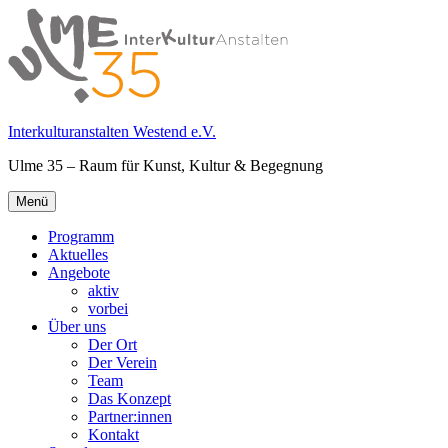
Springe
zum
Inhalt
Interkulturanstalten Westend e.V.
Ulme 35 – Raum für Kunst, Kultur & Begegnung
Primäres
Menü
Menü
Programm
Aktuelles
Angebote
aktiv
vorbei
Über uns
Der Ort
Der Verein
Team
Das Konzept
Partner:innen
Kontakt