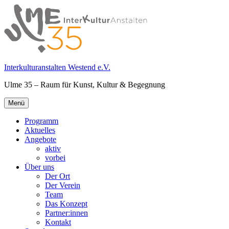
Springe
zum
Inhalt
Interkulturanstalten Westend e.V.
Ulme 35 – Raum für Kunst, Kultur & Begegnung
Primäres
Menü
Menü
Programm
Aktuelles
Angebote
aktiv
vorbei
Über uns
Der Ort
Der Verein
Team
Das Konzept
Partner:innen
Kontakt