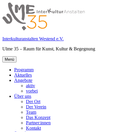
Springe
zum
Inhalt
Interkulturanstalten Westend e.V.
Ulme 35 – Raum für Kunst, Kultur & Begegnung
Primäres
Menü
Menü
Programm
Aktuelles
Angebote
aktiv
vorbei
Über uns
Der Ort
Der Verein
Team
Das Konzept
Partner:innen
Kontakt