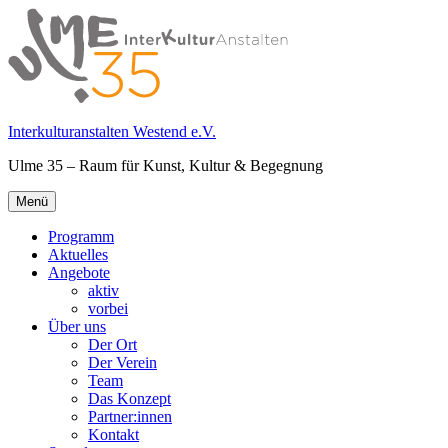
Springe
zum
Inhalt
Interkulturanstalten Westend e.V.
Ulme 35 – Raum für Kunst, Kultur & Begegnung
Primäres
Menü
Menü
Programm
Aktuelles
Angebote
aktiv
vorbei
Über uns
Der Ort
Der Verein
Team
Das Konzept
Partner:innen
Kontakt