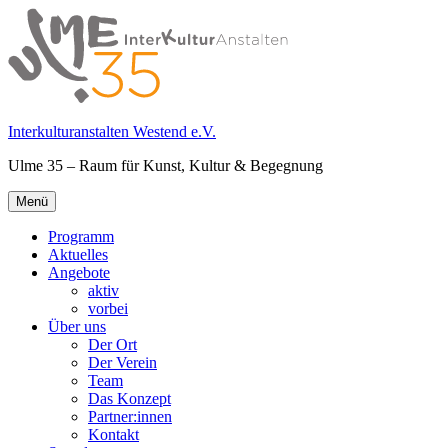
Springe
zum
Inhalt
Interkulturanstalten Westend e.V.
Ulme 35 – Raum für Kunst, Kultur & Begegnung
Primäres
Menü
Menü
Programm
Aktuelles
Angebote
aktiv
vorbei
Über uns
Der Ort
Der Verein
Team
Das Konzept
Partner:innen
Kontakt