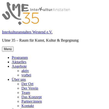
Springe
zum
Inhalt
Interkulturanstalten Westend e.V.
Ulme 35 – Raum für Kunst, Kultur & Begegnung
Primäres
Menü
Menü
Programm
Aktuelles
Angebote
aktiv
vorbei
Über uns
Der Ort
Der Verein
Team
Das Konzept
Partner:innen
Kontakt