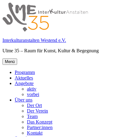
Springe
zum
Inhalt
Interkulturanstalten Westend e.V.
Ulme 35 – Raum für Kunst, Kultur & Begegnung
Primäres
Menü
Menü
Programm
Aktuelles
Angebote
aktiv
vorbei
Über uns
Der Ort
Der Verein
Team
Das Konzept
Partner:innen
Kontakt