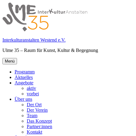
Springe
zum
Inhalt
Interkulturanstalten Westend e.V.
Ulme 35 – Raum für Kunst, Kultur & Begegnung
Primäres
Menü
Menü
Programm
Aktuelles
Angebote
aktiv
vorbei
Über uns
Der Ort
Der Verein
Team
Das Konzept
Partner:innen
Kontakt