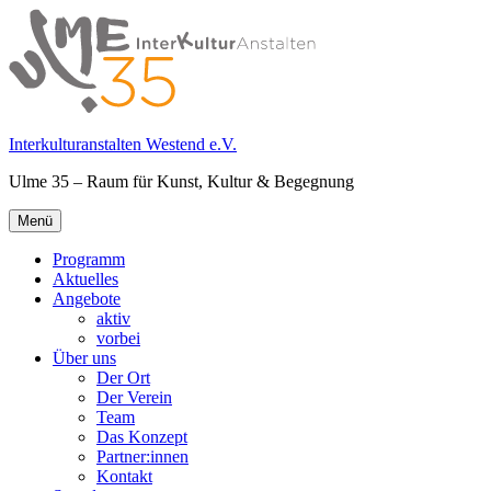
Springe
zum
Inhalt
Interkulturanstalten Westend e.V.
Ulme 35 – Raum für Kunst, Kultur & Begegnung
Primäres
Menü
Menü
Programm
Aktuelles
Angebote
aktiv
vorbei
Über uns
Der Ort
Der Verein
Team
Das Konzept
Partner:innen
Kontakt