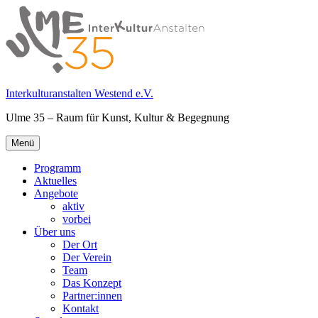
Springe
zum
Inhalt
Interkulturanstalten Westend e.V.
Ulme 35 – Raum für Kunst, Kultur & Begegnung
Primäres
Menü
Menü
Programm
Aktuelles
Angebote
aktiv
vorbei
Über uns
Der Ort
Der Verein
Team
Das Konzept
Partner:innen
Kontakt