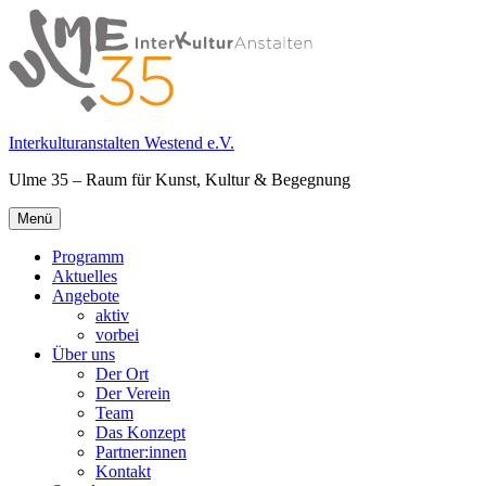
Springe
zum
Inhalt
Interkulturanstalten Westend e.V.
Ulme 35 – Raum für Kunst, Kultur & Begegnung
Primäres
Menü
Menü
Programm
Aktuelles
Angebote
aktiv
vorbei
Über uns
Der Ort
Der Verein
Team
Das Konzept
Partner:innen
Kontakt