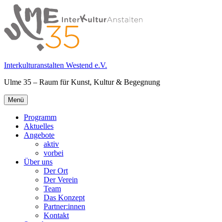
Springe
zum
Inhalt
Interkulturanstalten Westend e.V.
Ulme 35 – Raum für Kunst, Kultur & Begegnung
Primäres
Menü
Menü
Programm
Aktuelles
Angebote
aktiv
vorbei
Über uns
Der Ort
Der Verein
Team
Das Konzept
Partner:innen
Kontakt