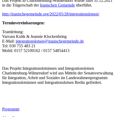
Das Projekt in Charlottenburg-Wilmersdorf wurde zum 31.12.2021
in die Trägerschaft der
Iranischen Gemeinde
überführt.
http://iranischegemeinde.org/2022/05/28/integrationslotsen/
Terminvereinbarungen:
Teamleitung:
Varvara Kulik & Jeannie Klockenbring
E-Mail:
integrationslotsen@iranischegemeinde.de
Tel: 030 755 483 21
Mobil: 0157 52100162 / 0157 54854413
Das Projekt Integrationslotsinnen und Integrationslotsen
Charlottenburg-Wilmersdorf wird aus Mitteln der Senatsverwaltung
für Integration, Arbeit und Soziales im Landesrahmenprogramm
Integrationslotsinnen und Integrationslotsen Berlin gefördert.
Footer
Programm
Inhalt