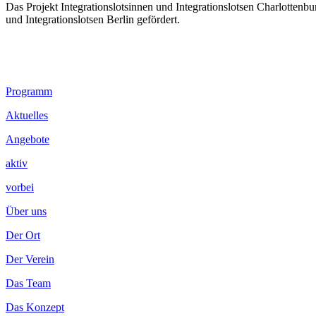
Das Projekt Integrationslotsinnen und Integrationslotsen Charlotten
und Integrationslotsen Berlin gefördert.
Footer
Programm
Inhalt
Aktuelles
Angebote
aktiv
vorbei
Über uns
Der Ort
Der Verein
Das Team
Das Konzept