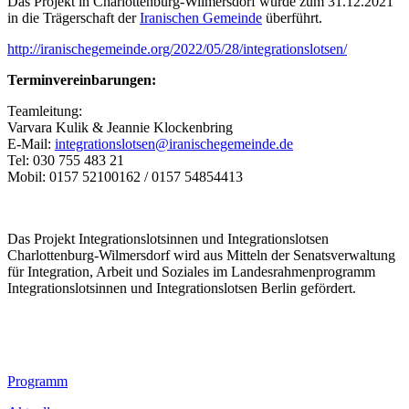
Das Projekt in Charlottenburg-Wilmersdorf wurde zum 31.12.2021
in die Trägerschaft der
Iranischen Gemeinde
überführt.
http://iranischegemeinde.org/2022/05/28/integrationslotsen/
Terminvereinbarungen:
Teamleitung:
Varvara Kulik & Jeannie Klockenbring
E-Mail:
integrationslotsen@iranischegemeinde.de
Tel: 030 755 483 21
Mobil: 0157 52100162 / 0157 54854413
Das Projekt Integrationslotsinnen und Integrationslotsen
Charlottenburg-Wilmersdorf wird aus Mitteln der Senatsverwaltung
für Integration, Arbeit und Soziales im Landesrahmenprogramm
Integrationslotsinnen und Integrationslotsen Berlin gefördert.
Footer
Programm
Inhalt