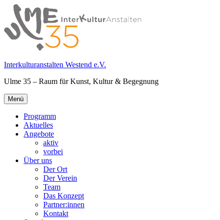
Springe
zum
Inhalt
Interkulturanstalten Westend e.V.
Ulme 35 – Raum für Kunst, Kultur & Begegnung
Primäres
Menü
Menü
Programm
Aktuelles
Angebote
aktiv
vorbei
Über uns
Der Ort
Der Verein
Team
Das Konzept
Partner:innen
Kontakt