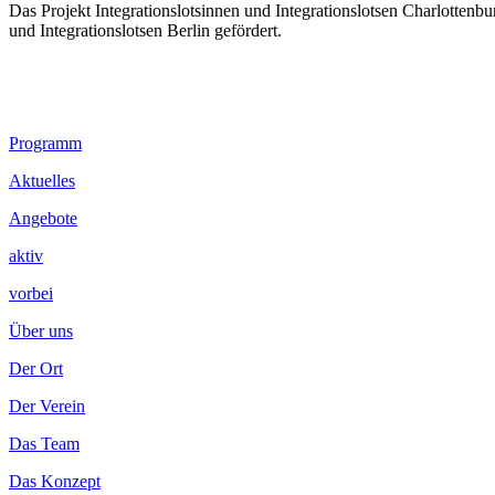
Das Projekt Integrationslotsinnen und Integrationslotsen Charlotten
und Integrationslotsen Berlin gefördert.
Footer
Programm
Inhalt
Aktuelles
Angebote
aktiv
vorbei
Über uns
Der Ort
Der Verein
Das Team
Das Konzept