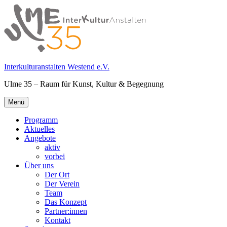
Springe
zum
Inhalt
Interkulturanstalten Westend e.V.
Ulme 35 – Raum für Kunst, Kultur & Begegnung
Primäres
Menü
Menü
Programm
Aktuelles
Angebote
aktiv
vorbei
Über uns
Der Ort
Der Verein
Team
Das Konzept
Partner:innen
Kontakt