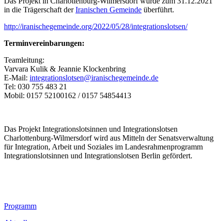
Das Projekt in Charlottenburg-Wilmersdorf wurde zum 31.12.2021
in die Trägerschaft der
Iranischen Gemeinde
überführt.
http://iranischegemeinde.org/2022/05/28/integrationslotsen/
Terminvereinbarungen:
Teamleitung:
Varvara Kulik & Jeannie Klockenbring
E-Mail:
integrationslotsen@iranischegemeinde.de
Tel: 030 755 483 21
Mobil: 0157 52100162 / 0157 54854413
Das Projekt Integrationslotsinnen und Integrationslotsen
Charlottenburg-Wilmersdorf wird aus Mitteln der Senatsverwaltung
für Integration, Arbeit und Soziales im Landesrahmenprogramm
Integrationslotsinnen und Integrationslotsen Berlin gefördert.
Footer
Programm
Inhalt