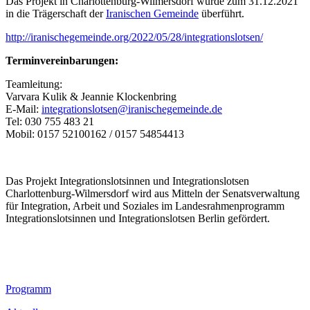
Das Projekt in Charlottenburg-Wilmersdorf wurde zum 31.12.2021
in die Trägerschaft der
Iranischen Gemeinde
überführt.
http://iranischegemeinde.org/2022/05/28/integrationslotsen/
Terminvereinbarungen:
Teamleitung:
Varvara Kulik & Jeannie Klockenbring
E-Mail:
integrationslotsen@iranischegemeinde.de
Tel: 030 755 483 21
Mobil: 0157 52100162 / 0157 54854413
Das Projekt Integrationslotsinnen und Integrationslotsen
Charlottenburg-Wilmersdorf wird aus Mitteln der Senatsverwaltung
für Integration, Arbeit und Soziales im Landesrahmenprogramm
Integrationslotsinnen und Integrationslotsen Berlin gefördert.
Footer
Programm
Inhalt