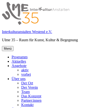
Springe
zum
Inhalt
Interkulturanstalten Westend e.V.
Ulme 35 – Raum für Kunst, Kultur & Begegnung
Primäres
Menü
Menü
Programm
Aktuelles
Angebote
aktiv
vorbei
Über uns
Der Ort
Der Verein
Team
Das Konzept
Partner:innen
Kontakt