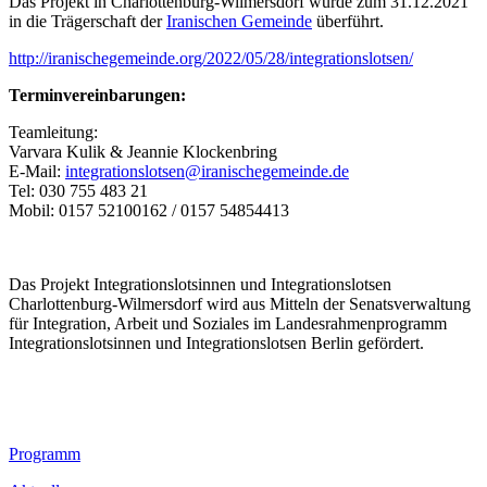
Das Projekt in Charlottenburg-Wilmersdorf wurde zum 31.12.2021
in die Trägerschaft der
Iranischen Gemeinde
überführt.
http://iranischegemeinde.org/2022/05/28/integrationslotsen/
Terminvereinbarungen:
Teamleitung:
Varvara Kulik & Jeannie Klockenbring
E-Mail:
integrationslotsen@iranischegemeinde.de
Tel: 030 755 483 21
Mobil: 0157 52100162 / 0157 54854413
Das Projekt Integrationslotsinnen und Integrationslotsen
Charlottenburg-Wilmersdorf wird aus Mitteln der Senatsverwaltung
für Integration, Arbeit und Soziales im Landesrahmenprogramm
Integrationslotsinnen und Integrationslotsen Berlin gefördert.
Footer
Programm
Inhalt