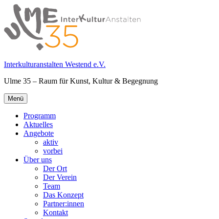
Springe
zum
Inhalt
Interkulturanstalten Westend e.V.
Ulme 35 – Raum für Kunst, Kultur & Begegnung
Primäres
Menü
Menü
Programm
Aktuelles
Angebote
aktiv
vorbei
Über uns
Der Ort
Der Verein
Team
Das Konzept
Partner:innen
Kontakt